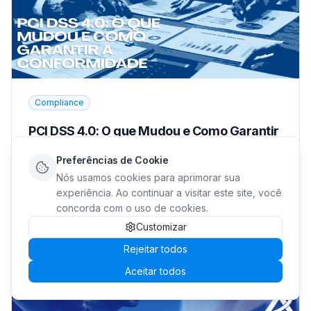
Compliance
PCI DSS 4.0: O que Mudou e Como Garantir
a Conformidade
Preferências de Cookie
Entenda o que mudou no PCI DSS 4.0 e 4.0.1, os
Nós usamos cookies para aprimorar sua
requisitos obrigatórios e como preparar sua empresa
experiência. Ao continuar a visitar este site, você
para manter a conformidade em pagamentos. (152
concorda com o uso de cookies.
caracteres)
Customizar
Rejeitar todos
Ler
12 de maio de 2026
Aceitar todos